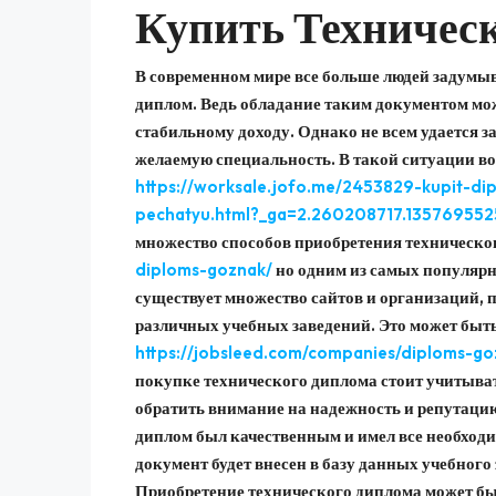
Купить Техничес
В современном мире все больше людей задумыв
диплом. Ведь обладание таким документом мо
стабильному доходу. Однако не всем удается з
желаемую специальность. В такой ситуации во
https://worksale.jofo.me/2453829-kupit-di
pechatyu.html?_ga=2.260208717.135769552
множество способов приобретения техническо
diploms-goznak/
но одним из самых популярн
существует множество сайтов и организаций,
различных учебных заведений. Это может быть
https://jobsleed.com/companies/diploms-go
покупке технического диплома стоит учитыва
обратить внимание на надежность и репутаци
диплом был качественным и имел все необходи
документ будет внесен в базу данных учебног
Приобретение технического диплома может бы