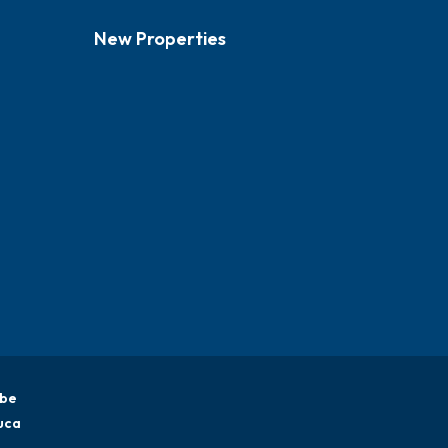
New Properties
be
uca