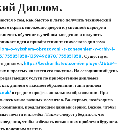
кий Диплом.
аются о том, как быстро и легко получить технический
жет открыть множество дверей к успешной карьере и
акончить обучение в учебном заведении и получить
зникает идея о приобретении технического диплома
plom-o-vyisshem-obrazovanii-s-zaneseniem-v-arhiv-i-
5.1755851858-1339496870.1755851858
. Существует
го диплома,
https://beshortlisted.com/employer/36634-
ых и простых является его покупка. На сегодняшний день
 предлагающих услуги по приобретению дипломов
 как диплом о высшем образовании, так и диплом
znak/
о среднем профессиональном образовании. При
ть несколько важных моментов. Во-первых, необходимо
ю компании, предлагающей данный сервис. Важно, чтобы
мые печати и пломбы. Также следует убедиться, что
о заведения, чтобы избежать возможных проблем в будущем.
ть полезным для тех,