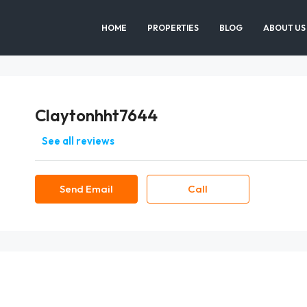
HOME
PROPERTIES
BLOG
ABOUT US
Claytonhht7644
See all reviews
Send Email
Call