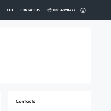
FAQ
CONTACT US
080-40914777
Contacts