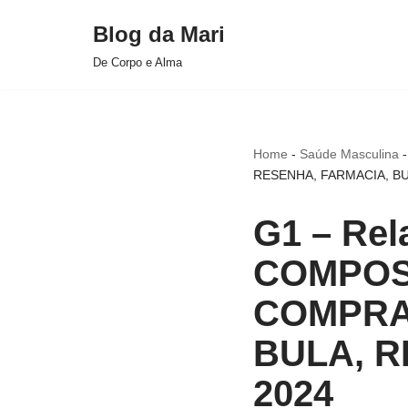
Blog da Mari
Pular
De Corpo e Alma
para
o
conteúdo
Home
-
Saúde Masculina
RESENHA, FARMACIA, BU
G1 – Re
COMPOS
COMPRA
BULA, R
2024