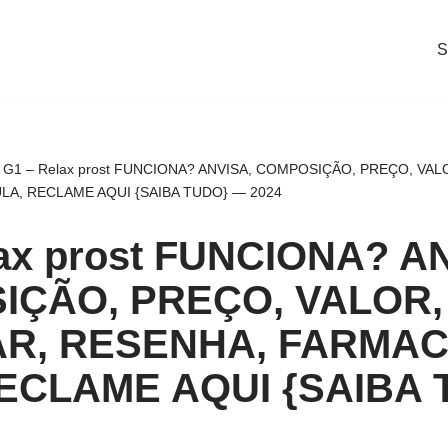
S
-
G1 – Relax prost FUNCIONA? ANVISA, COMPOSIÇÃO, PREÇO, VA
LA, RECLAME AQUI {SAIBA TUDO} — 2024
lax prost FUNCIONA? A
IÇÃO, PREÇO, VALOR,
R, RESENHA, FARMAC
ECLAME AQUI {SAIBA 