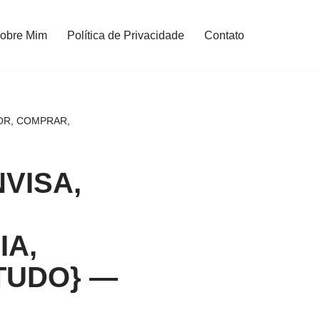
obre Mim
Política de Privacidade
Contato
LOR, COMPRAR,
NVISA,
IA,
TUDO} —