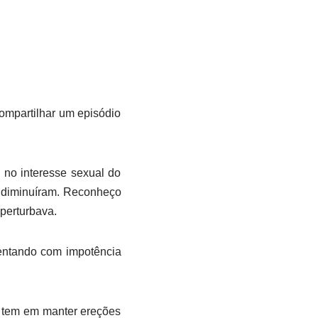
compartilhar um episódio
no interesse sexual do
s diminuíram. Reconheço
perturbava.
rentando com impotência
m tem em manter ereções