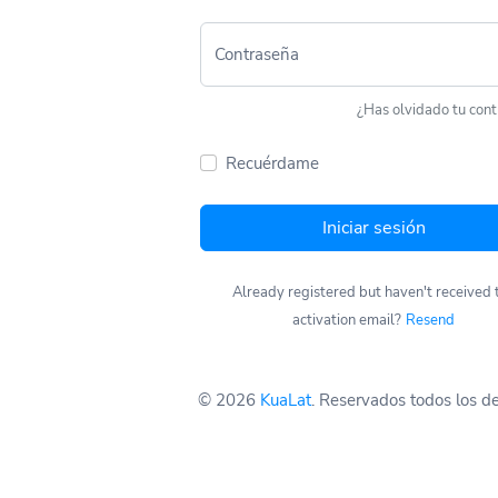
Contraseña
¿Has olvidado tu con
Recuérdame
Iniciar sesión
Already registered but haven't received 
activation email?
Resend
© 2026
KuaLat
. Reservados todos los d