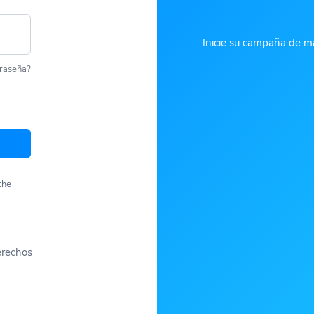
Inicie su campaña de ma
traseña?
the
erechos