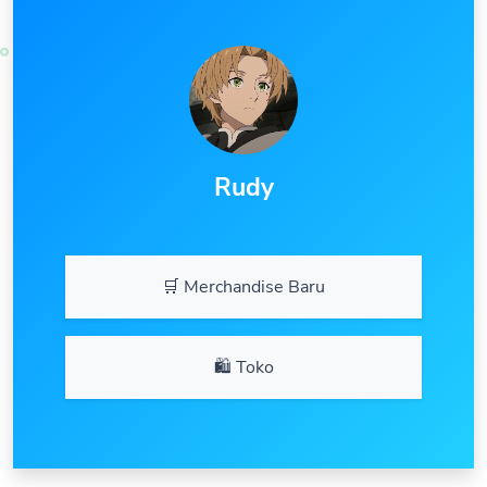
Rudy
🛒 Merchandise Baru
🛍️ Toko