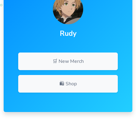
Rudy
🛒 New Merch
🛍️ Shop